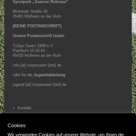
Sportpark „Saarner Ruhraue“
Mintarder Straße 45
45481 Mülheim an der Ruhr
(KEINE POSTANSCHRIFT)
Unsere Postanschrift lautet:
TuSpo Saarn 1908 e.V.
Postfach 10 20 62
45420 Mülheim an der Ruhr
info [at] tusposaarn [dot] de
oder für die
Jugendabteilung
:
jugend [at] tusposaarn [dot] de
Kontakt
Impressum / Datenschutz
Cookies
Home
Wir verwenden Cookies auf unserer Website, um Ihnen die