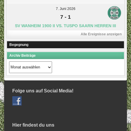
7. Juni 2026
7
-
1
SV WANHEIM 1900 II VS. TUSPO SAARN HERREN III
Alle Ereignisse anzeigen
Begegnung
Archiv Beiträge
Archiv
Beiträge
Folge uns auf Social Media!
Hier findest du uns