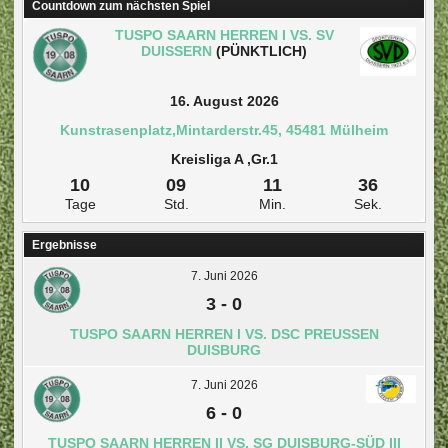
Countdown zum nächsten Spiel
TUSPO SAARN HERREN I VS. SV
DUISSERN
(PÜNKTLICH)
16. August 2026
Kunstrasenplatz,Mintarderstr.45, 45481 Mülheim
Kreisliga A ,Gr.1
10
09
11
36
Tage
Std.
Min.
Sek.
Ergebnisse
7. Juni 2026
3
-
0
TUSPO SAARN HERREN I VS. DSC PREUSSEN D
UISBURG
7. Juni 2026
6
-
0
TUSPO SAARN HERREN II VS. SG DUISBURG-SÜD III