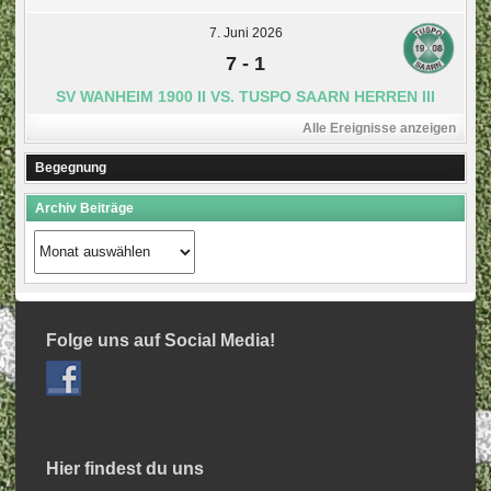
7. Juni 2026
7
-
1
SV WANHEIM 1900 II VS. TUSPO SAARN HERREN III
Alle Ereignisse anzeigen
Begegnung
Archiv Beiträge
Archiv
Beiträge
Folge uns auf Social Media!
Hier findest du uns