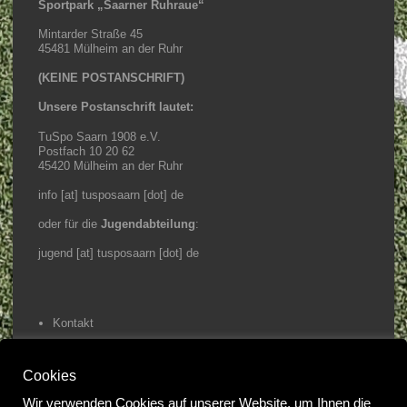
Sportpark „Saarner Ruhraue“
Mintarder Straße 45
45481 Mülheim an der Ruhr
(KEINE POSTANSCHRIFT)
Unsere Postanschrift lautet:
TuSpo Saarn 1908 e.V.
Postfach 10 20 62
45420 Mülheim an der Ruhr
info [at] tusposaarn [dot] de
oder für die
Jugendabteilung
:
jugend [at] tusposaarn [dot] de
Kontakt
Impressum / Datenschutz
Cookies
Home
Wir verwenden Cookies auf unserer Website, um Ihnen die