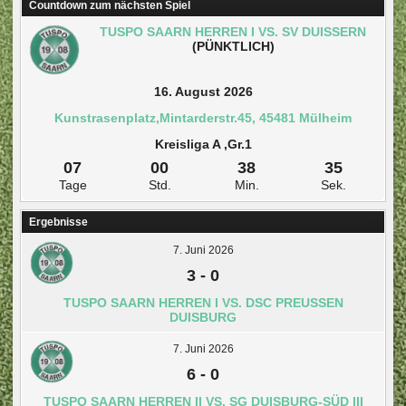
Countdown zum nächsten Spiel
TUSPO SAARN HERREN I VS. SV DUISSERN
(PÜNKTLICH)
16. August 2026
Kunstrasenplatz,Mintarderstr.45, 45481 Mülheim
Kreisliga A ,Gr.1
07
00
38
35
Tage
Std.
Min.
Sek.
Ergebnisse
7. Juni 2026
3
-
0
TUSPO SAARN HERREN I VS. DSC PREUSSEN D
UISBURG
7. Juni 2026
6
-
0
TUSPO SAARN HERREN II VS. SG DUISBURG-SÜD III