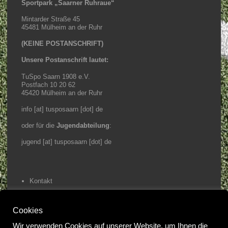
Sportpark „Saarner Ruhraue“
Mintarder Straße 45
45481 Mülheim an der Ruhr
(KEINE POSTANSCHRIFT)
Unsere Postanschrift lautet:
TuSpo Saarn 1908 e.V.
Postfach 10 20 62
45420 Mülheim an der Ruhr
info [at] tusposaarn [dot] de
oder für die
Jugendabteilung
:
jugend [at] tusposaarn [dot] de
Kontakt
Impressum / Datenschutz
Cookies
Home
Wir verwenden Cookies auf unserer Website, um Ihnen die