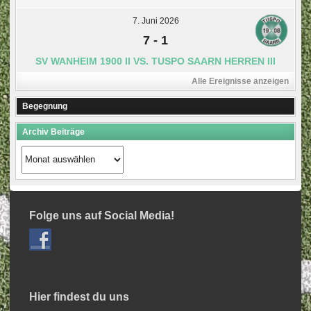
7. Juni 2026
7
-
1
SV WANHEIM 1900 II VS. TUSPO SAARN HERREN III
Alle Ereignisse anzeigen
Begegnung
Archiv Beiträge
Archiv
Beiträge
Folge uns auf Social Media!
Hier findest du uns