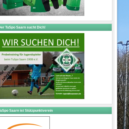
er TuSpo Saarn sucht Dich!
uSpo Saarn ist Stützpunktverein