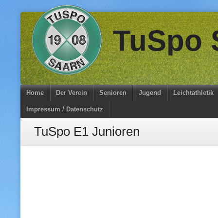
Skip
TuSpo S
to
content
Home
Der Verein
Senioren
Jugend
Leichtathletik
Impressum / Datenschutz
TuSpo E1 Junioren