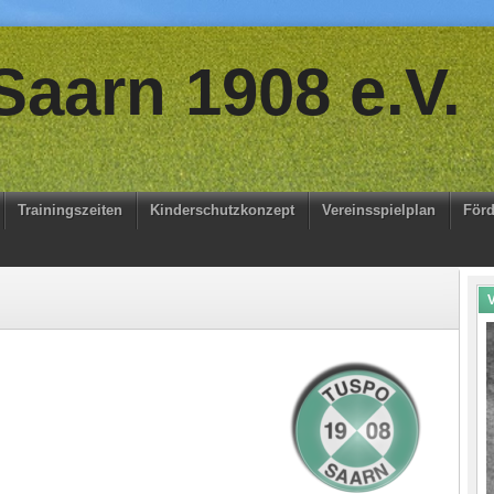
aarn 1908 e.V.
Trainingszeiten
Kinderschutzkonzept
Vereinsspielplan
Förd
V