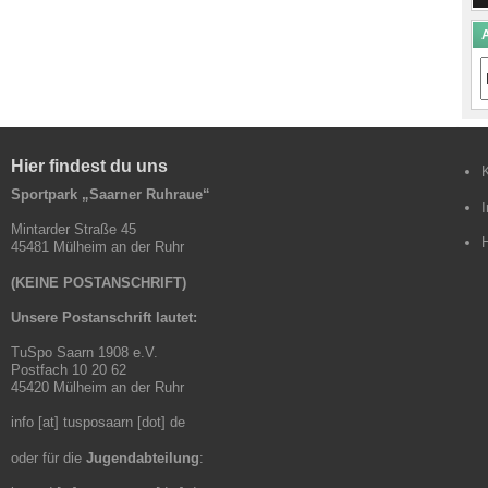
A
A
B
Hier findest du uns
Sportpark „Saarner Ruhraue“
Mintarder Straße 45
45481 Mülheim an der Ruhr
(KEINE POSTANSCHRIFT)
Unsere Postanschrift lautet:
TuSpo Saarn 1908 e.V.
Postfach 10 20 62
45420 Mülheim an der Ruhr
info [at] tusposaarn [dot] de
oder für die
Jugendabteilung
: