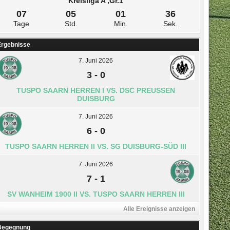
Kreisliga A ,Gr.1
07
05
01
36
Tage
Std.
Min.
Sek.
Ergebnisse
7. Juni 2026
3
-
0
TUSPO SAARN HERREN I VS. DSC PREUSSEN D
UISBURG
7. Juni 2026
6
-
0
TUSPO SAARN HERREN II VS. SG DUISBURG-SÜD III
7. Juni 2026
7
-
1
SV WANHEIM 1900 II VS. TUSPO SAARN HERREN III
Alle Ereignisse anzeigen
Begegnung