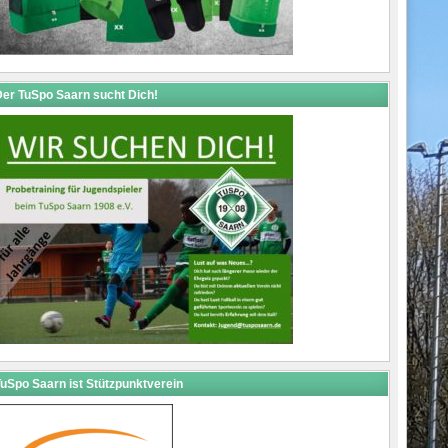
er TuSpo Saarn sucht Dich!
uSpo Saarn ist Stützpunktverein