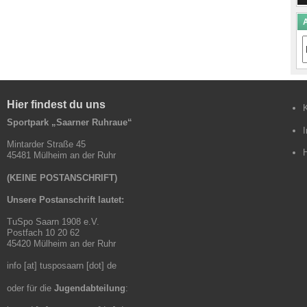
A
A
B
Hier findest du uns
Sportpark „Saarner Ruhraue“
Mintarder Straße 45
45481 Mülheim an der Ruhr
(KEINE POSTANSCHRIFT)
Unsere Postanschrift lautet:
TuSpo Saarn 1908 e.V.
Postfach 10 20 62
45420 Mülheim an der Ruhr
info [at] tusposaarn [dot] de
oder für die
Jugendabteilung
: