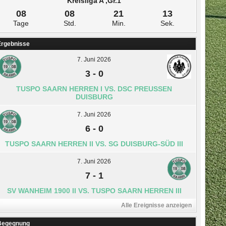
Kreisliga A ,Gr.1
08
08
21
13
Tage
Std.
Min.
Sek.
Ergebnisse
7. Juni 2026
3
-
0
TUSPO SAARN HERREN I VS. DSC PREUSSEN D
UISBURG
7. Juni 2026
6
-
0
TUSPO SAARN HERREN II VS. SG DUISBURG-SÜD III
7. Juni 2026
7
-
1
SV WANHEIM 1900 II VS. TUSPO SAARN HERREN III
Alle Ereignisse anzeigen
Begegnung