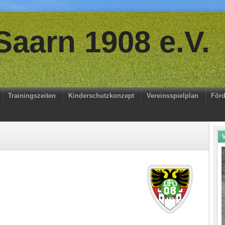
aarn 1908 e.V.
Trainingszeiten
Kinderschutzkonzept
Vereinsspielplan
Förd
V