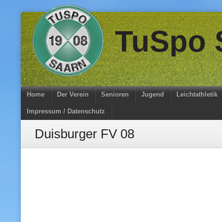
Skip
TuSpo S
to
content
Home
Der Verein
Senioren
Jugend
Leichtathletik
Impressum / Datenschutz
Duisburger FV 08