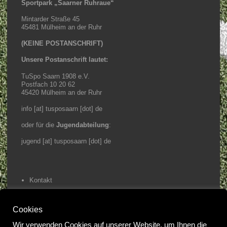
Sportpark „Saarner Ruhraue“
Mintarder Straße 45
45481 Mülheim an der Ruhr
(KEINE POSTANSCHRIFT)
Unsere Postanschrift lautet:
TuSpo Saarn 1908 e.V.
Postfach 10 20 62
45420 Mülheim an der Ruhr
info [at] tusposaarn [dot] de
oder für die
Jugendabteilung
:
jugend [at] tusposaarn [dot] de
Kontakt
Impressum / Datenschutz
Cookies
Home
Wir verwenden Cookies auf unserer Website, um Ihnen die