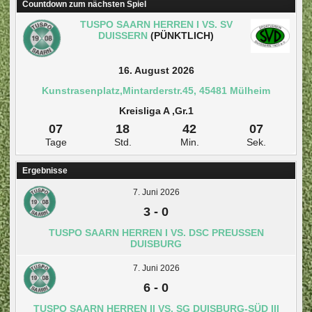
Countdown zum nächsten Spiel
TUSPO SAARN HERREN I VS. SV
DUISSERN
(PÜNKTLICH)
16. August 2026
Kunstrasenplatz,Mintarderstr.45, 45481 Mülheim
Kreisliga A ,Gr.1
07
18
42
07
Tage
Std.
Min.
Sek.
Ergebnisse
7. Juni 2026
3
-
0
TUSPO SAARN HERREN I VS. DSC PREUSSEN D
UISBURG
7. Juni 2026
6
-
0
TUSPO SAARN HERREN II VS. SG DUISBURG-SÜD III