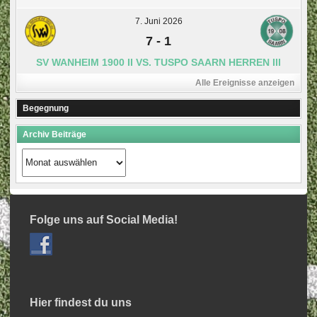
7. Juni 2026
7
-
1
SV WANHEIM 1900 II VS. TUSPO SAARN HERREN III
Alle Ereignisse anzeigen
Begegnung
Archiv Beiträge
Archiv
Beiträge
Folge uns auf Social Media!
Hier findest du uns