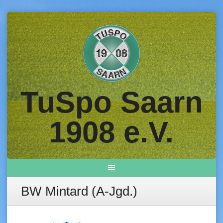
Skip
to
content
TuSpo Saarn
1908 e.V.
BW Mintard (A-Jgd.)