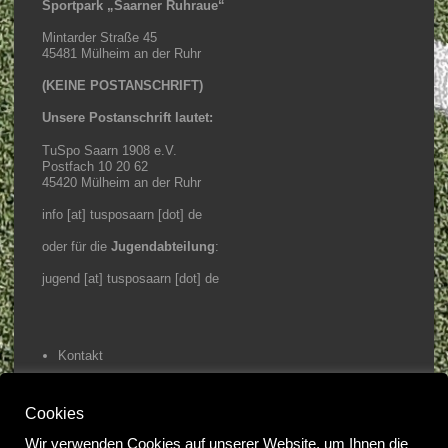
Sportpark „Saarner Ruhraue“
Mintarder Straße 45
45481 Mülheim an der Ruhr
(KEINE POSTANSCHRIFT)
Unsere Postanschrift lautet:
TuSpo Saarn 1908 e.V.
Postfach 10 20 62
45420 Mülheim an der Ruhr
info [at] tusposaarn [dot] de
oder für die
Jugendabteilung
:
jugend [at] tusposaarn [dot] de
Kontakt
Impressum / Datenschutz
Cookies
Home
Wir verwenden Cookies auf unserer Website, um Ihnen die