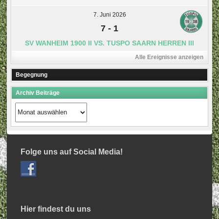
7. Juni 2026
7
-
1
SV WANHEIM 1900 II VS. TUSPO SAARN HERREN III
Alle Ereignisse anzeigen
Begegnung
Archiv Beiträge
Archiv
Beiträge
Folge uns auf Social Media!
Hier findest du uns