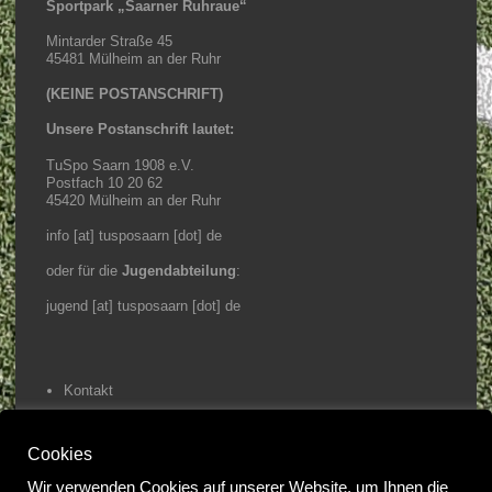
Sportpark „Saarner Ruhraue“
Mintarder Straße 45
45481 Mülheim an der Ruhr
(KEINE POSTANSCHRIFT)
Unsere Postanschrift lautet:
TuSpo Saarn 1908 e.V.
Postfach 10 20 62
45420 Mülheim an der Ruhr
info [at] tusposaarn [dot] de
oder für die
Jugendabteilung
:
jugend [at] tusposaarn [dot] de
Kontakt
Impressum / Datenschutz
Cookies
Home
Wir verwenden Cookies auf unserer Website, um Ihnen die