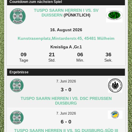
Countdown zum nächsten Spiel
TUSPO SAARN HERREN I VS. SV
DUISSERN
(PÜNKTLICH)
16. August 2026
Kunstrasenplatz,Mintarderstr.45, 45481 Mülheim
Kreisliga A ,Gr.1
09
21
06
36
Tage
Std.
Min.
Sek.
Ergebnisse
7. Juni 2026
3
-
0
TUSPO SAARN HERREN I VS. DSC PREUSSEN D
UISBURG
7. Juni 2026
6
-
0
TUSPO SAARN HERREN II VS. SG DUISBURG-SÜD III