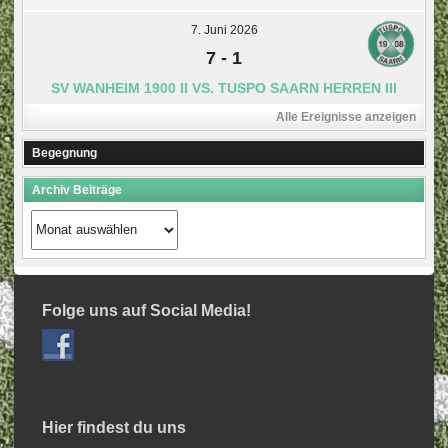
7. Juni 2026
7
-
1
SV WANHEIM 1900 II VS. TUSPO SAARN HERREN III
Alle Ereignisse anzeigen
Begegnung
Archiv Beiträge
Archiv
Beiträge
Folge uns auf Social Media!
Hier findest du uns