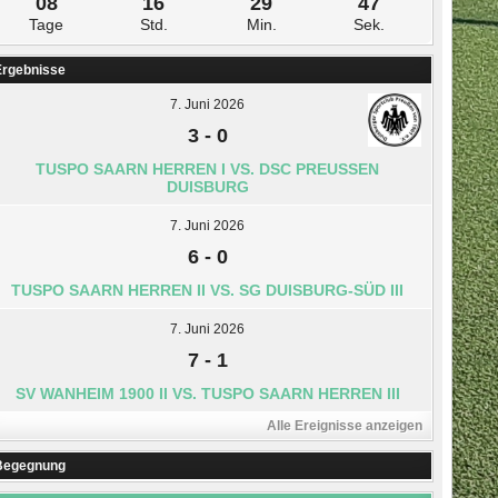
08
16
29
46
Tage
Std.
Min.
Sek.
Ergebnisse
7. Juni 2026
3
-
0
TUSPO SAARN HERREN I VS. DSC PREUSSEN D
UISBURG
7. Juni 2026
6
-
0
TUSPO SAARN HERREN II VS. SG DUISBURG-SÜD III
7. Juni 2026
7
-
1
SV WANHEIM 1900 II VS. TUSPO SAARN HERREN III
Alle Ereignisse anzeigen
Begegnung