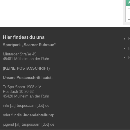
A
A
B
Hier findest du uns
Sportpark „Saarner Ruhraue“
Mintarder Straße 45
45481 Mülheim an der Ruhr
(KEINE POSTANSCHRIFT)
Unsere Postanschrift lautet:
TuSpo Saarn 1908 e.V.
Postfach 10 20 62
45420 Mülheim an der Ruhr
info [at] tusposaarn [dot] de
oder für die
Jugendabteilung
:
jugend [at] tusposaarn [dot] de