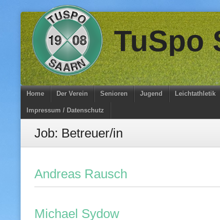
Skip
TuSpo S
to
content
Home
Der Verein
Senioren
Jugend
Leichtathletik
Impressum / Datenschutz
Job:
Betreuer/in
Andreas Rausch
Michael Sydow