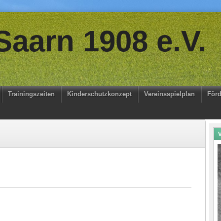
aarn 1908 e.V.
Trainingszeiten
Kinderschutzkonzept
Vereinsspielplan
Förd
V