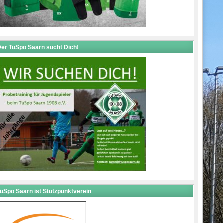
er TuSpo Saarn sucht Dich!
uSpo Saarn ist Stützpunktverein