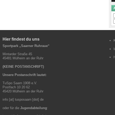
A
A
B
Hier findest du uns
Sportpark „Saarner Ruhraue“
Mintarder Straße 45
45481 Mülheim an der Ruhr
(KEINE POSTANSCHRIFT)
Unsere Postanschrift lautet:
TuSpo Saarn 1908 e.V.
Postfach 10 20 62
45420 Mülheim an der Ruhr
info [at] tusposaarn [dot] de
oder für die
Jugendabteilung
: