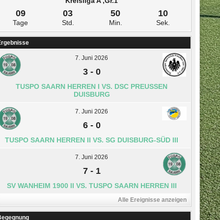
Kreisliga A ,Gr.1
09
03
50
10
Tage
Std.
Min.
Sek.
Ergebnisse
7. Juni 2026
3
-
0
TUSPO SAARN HERREN I VS. DSC PREUSSEN D
UISBURG
7. Juni 2026
6
-
0
TUSPO SAARN HERREN II VS. SG DUISBURG-SÜD III
7. Juni 2026
7
-
1
SV WANHEIM 1900 II VS. TUSPO SAARN HERREN III
Alle Ereignisse anzeigen
Begegnung