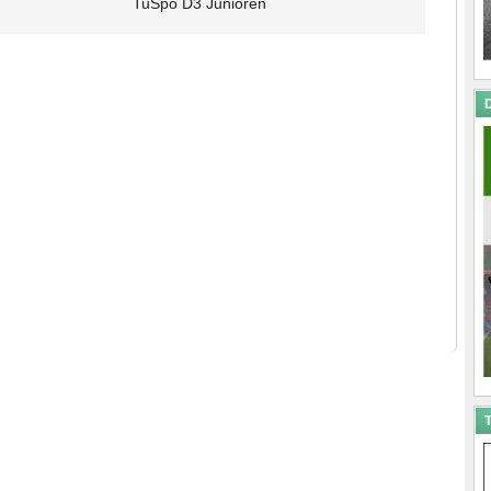
TuSpo D3 Junioren
D
T