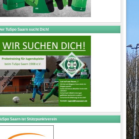
er TuSpo Saarn sucht Dich!
uSpo Saarn ist Stützpunktverein