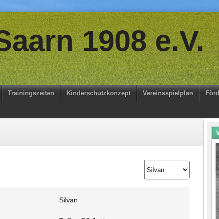
aarn 1908 e.V.
Trainingszeiten
Kinderschutzkonzept
Vereinsspielplan
Förd
V
Silvan