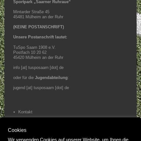
Sportpark „Saarner Ruhraue“
Mintarder Straße 45
45481 Mülheim an der Ruhr
(KEINE POSTANSCHRIFT)
Unsere Postanschrift lautet:
TuSpo Saarn 1908 e.V.
Postfach 10 20 62
45420 Mülheim an der Ruhr
info [at] tusposaarn [dot] de
oder für die
Jugendabteilung
:
jugend [at] tusposaarn [dot] de
Kontakt
Impressum / Datenschutz
Cookies
Home
Wir verwenden Cookies auf unserer Website, um Ihnen die