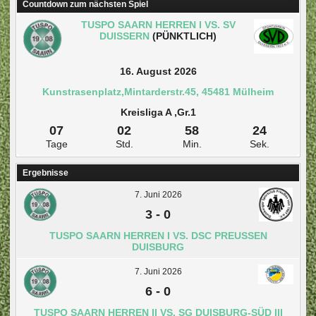
Countdown zum nächsten Spiel
TUSPO SAARN HERREN I VS. SV
DUISSERN
(PÜNKTLICH)
16. August 2026
Kunstrasenplatz,Mintarderstr.45, 45481 Mülheim
Kreisliga A ,Gr.1
07
02
58
24
Tage
Std.
Min.
Sek.
Ergebnisse
7. Juni 2026
3
-
0
TUSPO SAARN HERREN I VS. DSC PREUSSEN D
UISBURG
7. Juni 2026
6
-
0
TUSPO SAARN HERREN II VS. SG DUISBURG-SÜD III