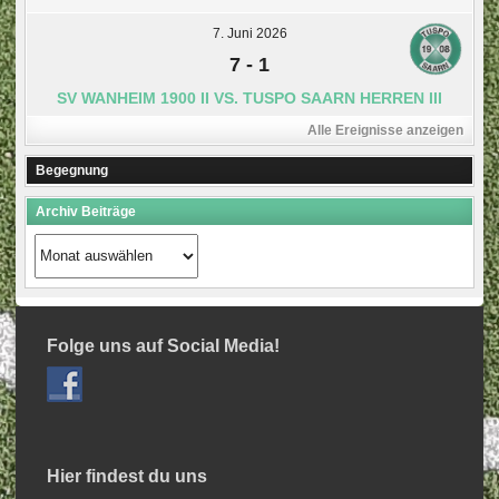
7. Juni 2026
7
-
1
SV WANHEIM 1900 II VS. TUSPO SAARN HERREN III
Alle Ereignisse anzeigen
Begegnung
Archiv Beiträge
Archiv
Beiträge
Folge uns auf Social Media!
Hier findest du uns