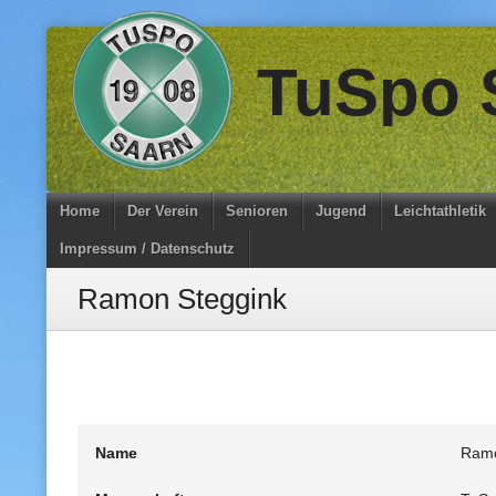
Skip
TuSpo S
to
content
Home
Der Verein
Senioren
Jugend
Leichtathletik
Impressum / Datenschutz
Ramon Steggink
Name
Ramo