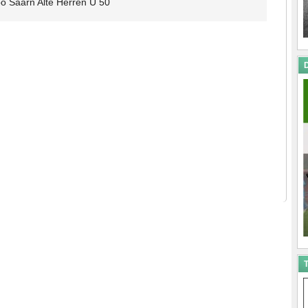
o Saarn Alte Herren Ü 50
D
T