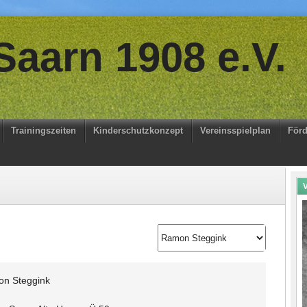
aarn 1908 e.V.
Trainingszeiten
Kinderschutzkonzept
Vereinsspielplan
Förd
V
n Steggink