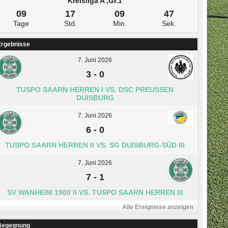
Kreisliga A ,Gr.1
09
17
09
47
Tage
Std.
Min.
Sek.
Ergebnisse
7. Juni 2026
3
-
0
TUSPO SAARN HERREN I VS. DSC PREUSSEN D
UISBURG
7. Juni 2026
6
-
0
TUSPO SAARN HERREN II VS. SG DUISBURG-SÜD III
7. Juni 2026
7
-
1
SV WANHEIM 1900 II VS. TUSPO SAARN HERREN III
Alle Ereignisse anzeigen
Begegnung