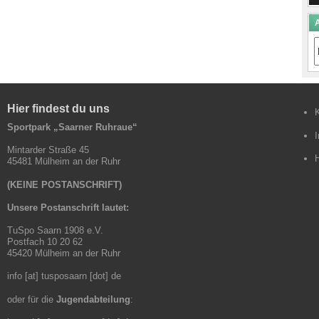
A
A
B
Hier findest du uns
Sportpark „Saarner Ruhraue“
Mintarder Straße 45
45481 Mülheim an der Ruhr
(KEINE POSTANSCHRIFT)
Unsere Postanschrift lautet:
TuSpo Saarn 1908 e.V.
Postfach 10 20 62
45420 Mülheim an der Ruhr
info [at] tusposaarn [dot] de
oder für die
Jugendabteilung
: