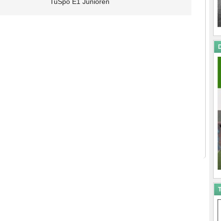
TuSpo E1 Junioren
D
T