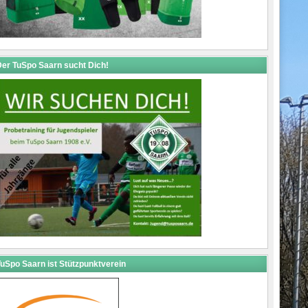
er TuSpo Saarn sucht Dich!
uSpo Saarn ist Stützpunktverein