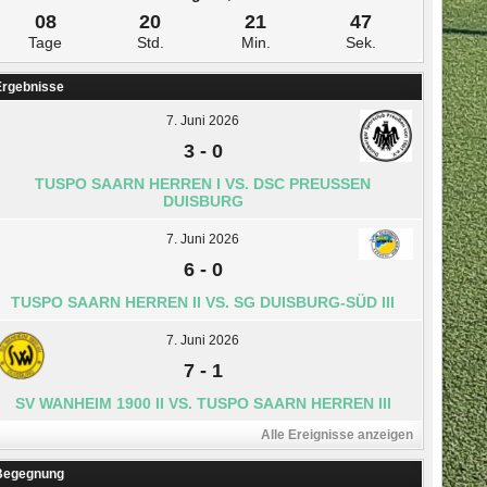
08
20
21
46
Tage
Std.
Min.
Sek.
Ergebnisse
7. Juni 2026
3
-
0
TUSPO SAARN HERREN I VS. DSC PREUSSEN D
UISBURG
7. Juni 2026
6
-
0
TUSPO SAARN HERREN II VS. SG DUISBURG-SÜD III
7. Juni 2026
7
-
1
SV WANHEIM 1900 II VS. TUSPO SAARN HERREN III
Alle Ereignisse anzeigen
Begegnung