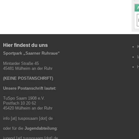
A
A
B
Hier findest du uns
Sportpark „Saarner Ruhraue“
Mintarder Straße 45
45481 Mülheim an der Ruhr
(KEINE POSTANSCHRIFT)
Unsere Postanschrift lautet:
TuSpo Saarn 1908 e.V.
Postfach 10 20 62
45420 Mülheim an der Ruhr
info [at] tusposaarn [dot] de
oder für die
Jugendabteilung
:
jugend [at] tusposaarn [dot] de