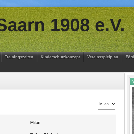
aarn 1908 e.V.
Trainingszeiten
Kinderschutzkonzept
Vereinsspielplan
Förd
V
Milan