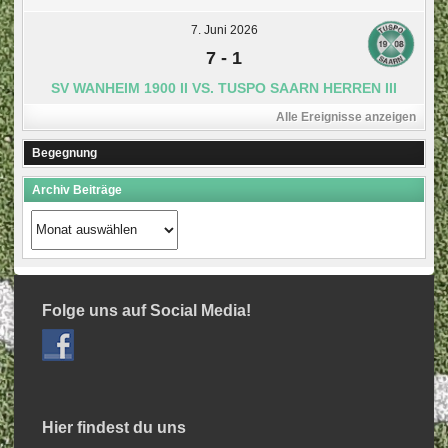
7. Juni 2026
7
-
1
SV WANHEIM 1900 II VS. TUSPO SAARN HERREN III
Alle Ereignisse anzeigen
Begegnung
Archiv Beiträge
Archiv
Beiträge
Folge uns auf Social Media!
Hier findest du uns