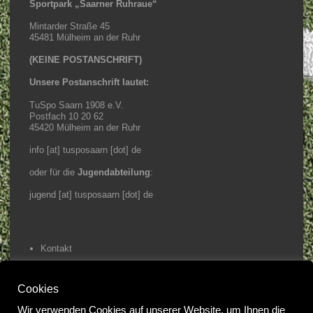
Sportpark „Saarner Ruhraue“
Mintarder Straße 45
45481 Mülheim an der Ruhr
(KEINE POSTANSCHRIFT)
Unsere Postanschrift lautet:
TuSpo Saarn 1908 e.V.
Postfach 10 20 62
45420 Mülheim an der Ruhr
info [at] tusposaarn [dot] de
oder für die
Jugendabteilung
:
jugend [at] tusposaarn [dot] de
Kontakt
Impressum / Datenschutz
Cookies
Home
Wir verwenden Cookies auf unserer Website, um Ihnen die