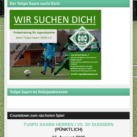
Der TuSpo Saarn sucht Dich!
TuSpo Saarn ist Stützpunktverein
Countdown zum nächsten Spiel
TUSPO SAARN HERREN I VS. SV DUISSERN
(PÜNKTLICH)