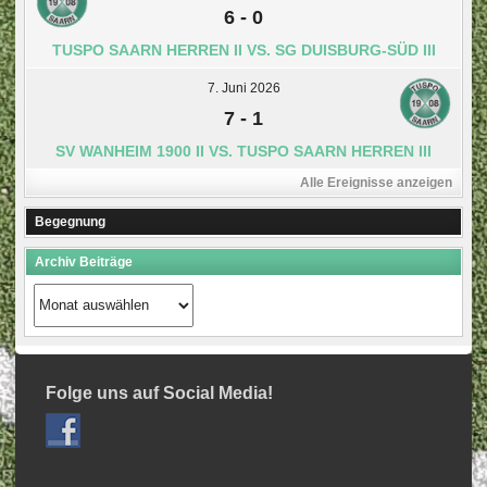
6
-
0
TUSPO SAARN HERREN II VS. SG DUISBURG-SÜD III
7. Juni 2026
7
-
1
SV WANHEIM 1900 II VS. TUSPO SAARN HERREN III
Alle Ereignisse anzeigen
Begegnung
Archiv Beiträge
Archiv
Beiträge
Folge uns auf Social Media!