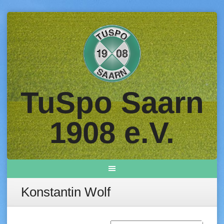
Skip
to
content
TuSpo Saarn
1908 e.V.
Konstantin Wolf