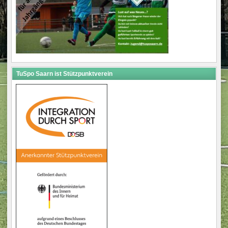
TuSpo Saarn ist Stützpunktverein