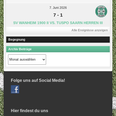
7. Juni 2026
7
-
1
SV WANHEIM 1900 II VS. TUSPO SAARN HERREN III
Alle Ereignisse anzeigen
Begegnung
Archiv Beiträge
Archiv
Beiträge
Folge uns auf Social Media!
Hier findest du uns