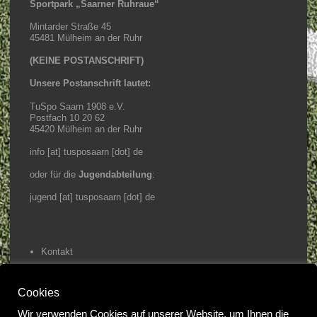
Sportpark „Saarner Ruhraue“
Mintarder Straße 45
45481 Mülheim an der Ruhr
(KEINE POSTANSCHRIFT)
Unsere Postanschrift lautet:
TuSpo Saarn 1908 e.V.
Postfach 10 20 62
45420 Mülheim an der Ruhr
info [at] tusposaarn [dot] de
oder für die
Jugendabteilung
:
jugend [at] tusposaarn [dot] de
Kontakt
Impressum / Datenschutz
Cookies
Home
Wir verwenden Cookies auf unserer Website, um Ihnen die