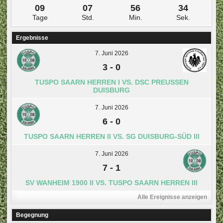
09
07
56
33
Tage
Std.
Min.
Sek.
Ergebnisse
7. Juni 2026
3
-
0
TUSPO SAARN HERREN I VS. DSC PREUSSEN D
UISBURG
7. Juni 2026
6
-
0
TUSPO SAARN HERREN II VS. SG DUISBURG-SÜD III
7. Juni 2026
7
-
1
SV WANHEIM 1900 II VS. TUSPO SAARN HERREN III
Alle Ereignisse anzeigen
Begegnung