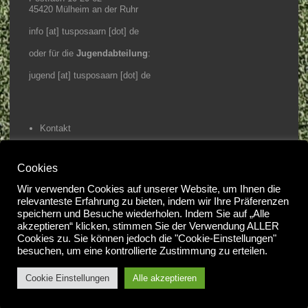
45420 Mülheim an der Ruhr
info [at] tusposaarn [dot] de
oder für die
Jugendabteilung
:
jugend [at] tusposaarn [dot] de
Kontakt
Impressum / Datenschutz
Cookies
Home
Wir verwenden Cookies auf unserer Website, um Ihnen die
relevanteste Erfahrung zu bieten, indem wir Ihre Präferenzen
speichern und Besuche wiederholen. Indem Sie auf „Alle
@2023 Tuspo Saarn e.V.
akzeptieren“ klicken, stimmen Sie der Verwendung ALLER
#
Cookies zu. Sie können jedoch die "Cookie-Einstellungen"
besuchen, um eine kontrollierte Zustimmung zu erteilen.
Cookie Einstellungen
Alle akzeptieren