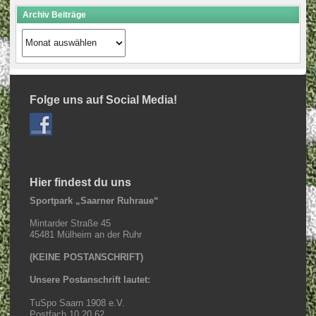
Archiv Beiträge
Archiv
Beiträge
Folge uns auf Social Media!
Hier findest du uns
Sportpark „Saarner Ruhraue“
Mintarder Straße 45
45481 Mülheim an der Ruhr
(KEINE POSTANSCHRIFT)
Unsere Postanschrift lautet:
TuSpo Saarn 1908 e.V.
Postfach 10 20 62