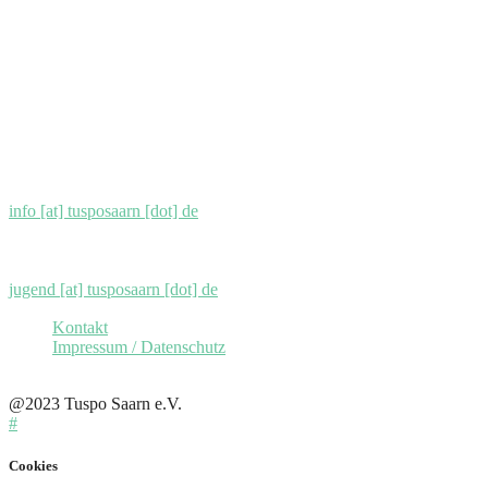
45481 Mülheim an der Ruhr
(KEINE POSTANSCHRIFT)
Unsere Postanschrift lautet:
TuSpo Saarn 1908 e.V.
Postfach 10 20 62
45420 Mülheim an der Ruhr
info [at] tusposaarn [dot] de
oder für die
Jugendabteilung
:
jugend [at] tusposaarn [dot] de
Kontakt
Impressum / Datenschutz
Home
@2023 Tuspo Saarn e.V.
#
Cookies