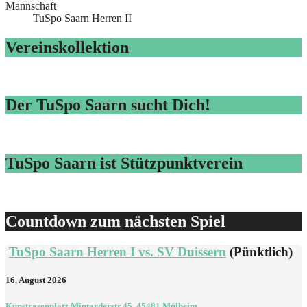
Mannschaft
TuSpo Saarn Herren II
Vereinskollektion
Der TuSpo Saarn sucht Dich!
TuSpo Saarn ist Stützpunktverein
Countdown zum nächsten Spiel
TuSpo Saarn Herren I vs. SV Duissern
(Pünktlich)
16. August 2026
Kunstrasenplatz,Mintarderstr.45, 45481 Mülheim