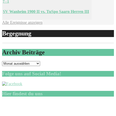
7
-
1
SV Wanheim 1900 II vs. TuSpo Saarn Herren III
Alle Ereignisse anzeigen
Begegnung
Archiv Beiträge
Archiv
Beiträge
Folge uns auf Social Media!
Hier findest du uns
Sportpark „Saarner Ruhraue“
Mintarder Straße 45