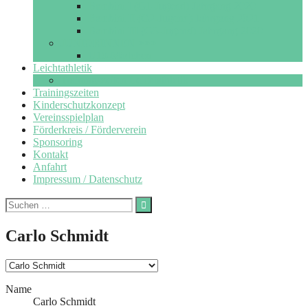
Bambini I (G1-Jugend) Jahrgang 2020
Bambini II (G2-Jugend) Jahrgang 2021
Bambini III (G3-Jugend) Jahrgang 2020
JUNIORINNEN >>>
U10-Mädchen
Leichtathletik
Trainingszeiten Leichtathletik
Trainingszeiten
Kinderschutzkonzept
Vereinsspielplan
Förderkreis / Förderverein
Sponsoring
Kontakt
Anfahrt
Impressum / Datenschutz
Suchen
nach:
Carlo Schmidt
Name
Carlo Schmidt