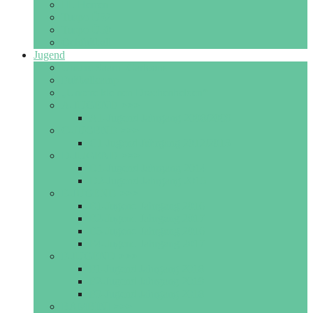
III. Herren
Tuspo Ü32
Tuspo Ü50
Gehfußball
Jugend
Unsere Saarni-Cartoons
Fußballcamp
„Unsere kleinen Drachenhelden“
A-JUGEND >>>
A1-Jugend Jahrgang 2008/2009
C-JUGEND >>>
C1-Jugend Jahrgang 2012/2013
D-JUGEND >>>
D1-Jugend Jahrgang 2014
D2-Jugend Jahrgang 2015
E-JUGEND >>>
E1-Jugend Jahrgang 2016
E2-Jugend Jahrgang 2017
E3-Jugend Jahrgang 2016
E4-Jugend Jahrgang 2017
F-JUGEND >>>
F1-Jugend Jahrgang 2018
F2-Jugend Jahrgang 2019
F3-Jugend Jahrgang 2018
BAMBINI >>>