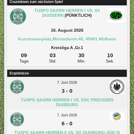
Countdown zum nächsten Spiel
TUSPO SAARN HERREN I VS. SV
DUISSERN
(PÜNKTLICH)
16. August 2026
Kunstrasenplatz,Mintarderstr.45, 45481 Mülheim
Kreisliga A ,Gr.1
09
03
30
09
Tage
Std.
Min.
Sek.
Ergebnisse
7. Juni 2026
3
-
0
TUSPO SAARN HERREN I VS. DSC PREUSSEN D
UISBURG
7. Juni 2026
6
-
0
TUSPO SAARN HERREN II VS. SG DUISBURG-SÜD III