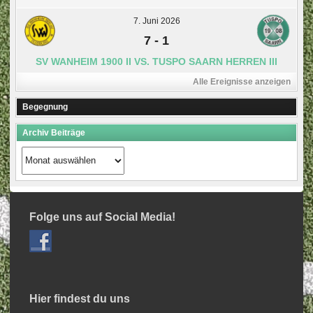
7. Juni 2026
7
-
1
SV WANHEIM 1900 II VS. TUSPO SAARN HERREN III
Alle Ereignisse anzeigen
Begegnung
Archiv Beiträge
Archiv
Beiträge
Folge uns auf Social Media!
Hier findest du uns