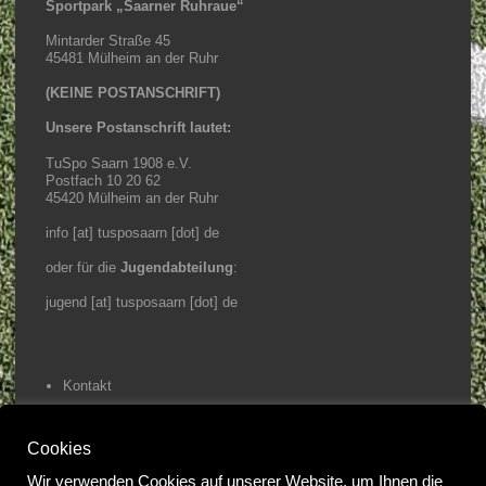
Sportpark „Saarner Ruhraue“
Mintarder Straße 45
45481 Mülheim an der Ruhr
(KEINE POSTANSCHRIFT)
Unsere Postanschrift lautet:
TuSpo Saarn 1908 e.V.
Postfach 10 20 62
45420 Mülheim an der Ruhr
info [at] tusposaarn [dot] de
oder für die
Jugendabteilung
:
jugend [at] tusposaarn [dot] de
Kontakt
Impressum / Datenschutz
Cookies
Home
Wir verwenden Cookies auf unserer Website, um Ihnen die