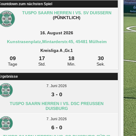
ountdown zum nächsten Spiel
TUSPO SAARN HERREN I VS. SV DUISSERN
(PÜNKTLICH)
16. August 2026
Kunstrasenplatz,Mintarderstr.45, 45481 Mülheim
Kreisliga A ,Gr.1
09
17
18
29
Tage
Std.
Min.
Sek.
Ergebnisse
7. Juni 2026
3
-
0
TUSPO SAARN HERREN I VS. DSC PREUSSEN D
UISBURG
7. Juni 2026
6
-
0