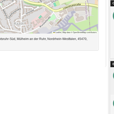
C
Leaflet
|
Map data ©
OpenStreetMap
contributors
sruhr-Süd, Mülheim an der Ruhr, Nordrhein-Westfalen, 45470,