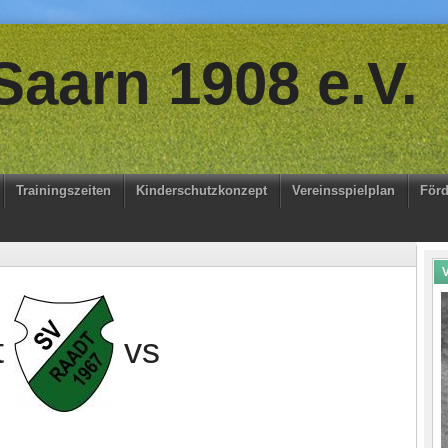
aarn 1908 e.V.
Trainingszeiten
Kinderschutzkonzept
Vereinsspielplan
Förd
V
t
vs