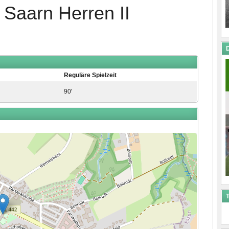
Saarn Herren II
D
Reguläre Spielzeit
90'
T