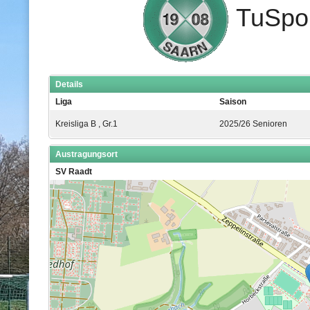
TuSpo 
Details
Liga
Saison
Kreisliga B , Gr.1
2025/26 Senioren
Austragungsort
SV Raadt