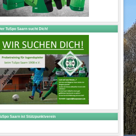
er TuSpo Saarn sucht Dich!
uSpo Saarn ist Stützpunktverein