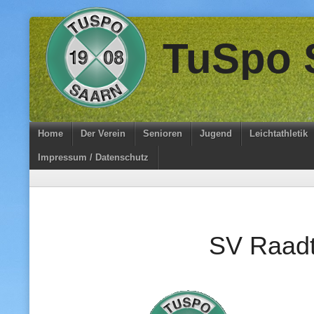
Skip
TuSpo S
to
content
Home
Der Verein
Senioren
Jugend
Leichtathletik
Impressum / Datenschutz
SV Raad