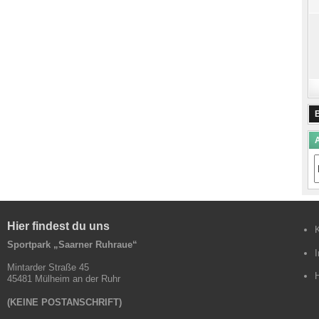
A
A
B
Hier findest du uns
Sportpark „Saarner Ruhraue“
Mintarder Straße 45
45481 Mülheim an der Ruhr
(KEINE POSTANSCHRIFT)