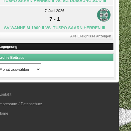
TUSPO SAARN HERREN II VS. SG DUISBURG-SÜD III
7. Juni 2026
7
-
1
SV WANHEIM 1900 II VS. TUSPO SAARN HERREN III
Alle Ereignisse anzeigen
Begegnung
rchiv Beiträge
rchiv
eiträge
Kontakt
Impressum / Datenschutz
Home